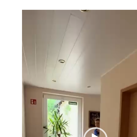
Video-
Player