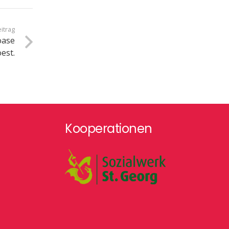
itrag
oase
est.
Kooperationen